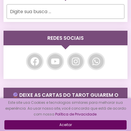
REDES SOCIAIS
DEIXE AS CARTAS DO TAROT GUIAREM O
SEU CAMINHO!
Este site usa Cookies e tecnologias similares para melhorar sua
experiência. Ao usar nosso site, você concorda que está de acordo
com nossa
Política de Privacidade
.
Você está em busca de respostas para
Aceitar
questões importantes em sua vida?