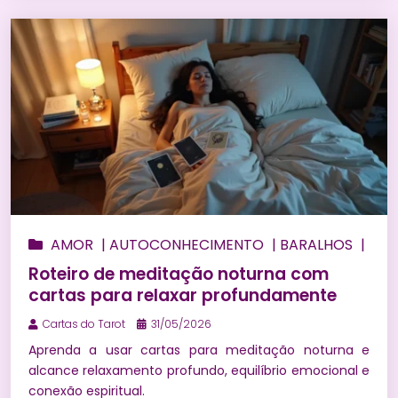
AMOR
|
AUTOCONHECIMENTO
|
BARALHOS
|
BEM ESTAR
|
BÚZIOS
|
CONSULTA DE TARÔ
Roteiro de meditação noturna com
ONLINE
|
ENERGIZAÇÃO
|
ESPIRITUALIDADE
|
cartas para relaxar profundamente
FINANCEIRO
|
HORÓSCOPO
|
MAGIAS
|
MARIA
Cartas do Tarot
31/05/2026
MULAMBO
|
MEDITAÇÃO
|
NUMEROLOGIA
|
Aprenda a usar cartas para meditação noturna e
ORÁCULOS
|
PEDRAS E CRISTAIS
|
PREVISÃO DO
alcance relaxamento profundo, equilíbrio emocional e
TAROT PARA 2027
|
PREVISÕES
|
PREVISÕES NO
conexão espiritual.