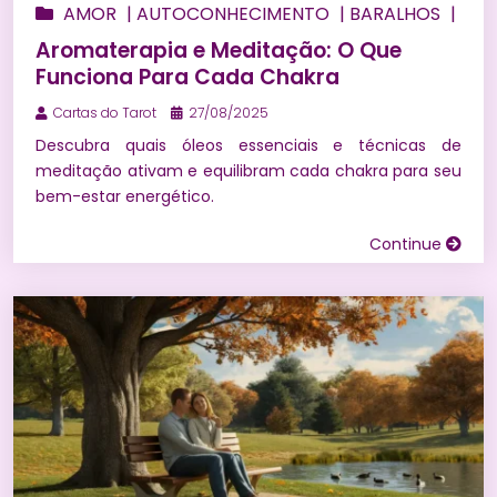
AMOR
|
AUTOCONHECIMENTO
|
BARALHOS
|
BEM ESTAR
|
BÚZIOS
|
CONSULTA DE TARÔ
Aromaterapia e Meditação: O Que
ONLINE
|
ENERGIZAÇÃO
|
ESPIRITUALIDADE
|
Funciona Para Cada Chakra
FINANCEIRO
|
HORÓSCOPO
|
MAGIAS
|
MARIA
Cartas do Tarot
27/08/2025
MULAMBO
|
MEDITAÇÃO
|
NUMEROLOGIA
|
Descubra quais óleos essenciais e técnicas de
ORÁCULOS
|
PEDRAS E CRISTAIS
|
PREVISÃO DO
meditação ativam e equilibram cada chakra para seu
TAROT PARA 2027
|
PREVISÕES
|
PREVISÕES NO
bem-estar energético.
AMOR
|
PROSPERIDADE
|
RELACIONAMENTOS
|
Continue
RITUAIS
|
SIMPATIAS
|
SONHOS
|
TARÔ DE
MARSELHA
|
TAROT
|
UMBANDA
|
WICCA