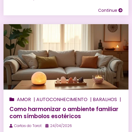
AMOR
|
PROSPERIDADE
|
RELACIONAMENTOS
|
Continue
RITUAIS
|
SIMPATIAS
|
SONHOS
|
TARÔ DE
MARSELHA
|
TAROT
|
UMBANDA
|
WICCA
AMOR
|
AUTOCONHECIMENTO
|
BARALHOS
|
BEM ESTAR
|
BÚZIOS
|
CONSULTA DE TARÔ
Como harmonizar o ambiente familiar
ONLINE
|
ENERGIZAÇÃO
|
ESPIRITUALIDADE
|
com símbolos esotéricos
FINANCEIRO
|
HORÓSCOPO
|
MAGIAS
|
MARIA
Cartas do Tarot
24/04/2026
MULAMBO
|
MEDITAÇÃO
|
NUMEROLOGIA
|