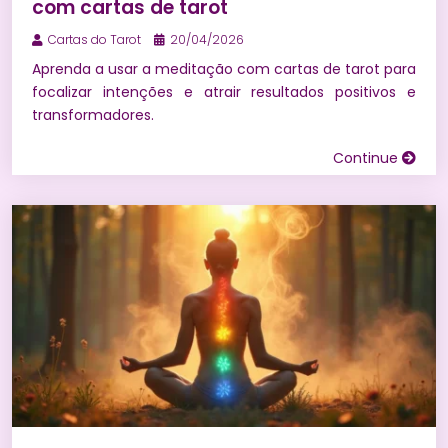
ONLINE
|
ENERGIZAÇÃO
|
ESPIRITUALIDADE
|
com cartas de tarot
FINANCEIRO
|
HORÓSCOPO
|
MAGIAS
|
MARIA
Cartas do Tarot
20/04/2026
MULAMBO
|
MEDITAÇÃO
|
NUMEROLOGIA
|
Aprenda a usar a meditação com cartas de tarot para
ORÁCULOS
|
PEDRAS E CRISTAIS
|
PREVISÃO DO
focalizar intenções e atrair resultados positivos e
TAROT PARA 2027
|
PREVISÕES
|
PREVISÕES NO
transformadores.
AMOR
|
PROSPERIDADE
|
RELACIONAMENTOS
|
Continue
RITUAIS
|
SIMPATIAS
|
SONHOS
|
TARÔ DE
MARSELHA
|
TAROT
|
UMBANDA
|
WICCA