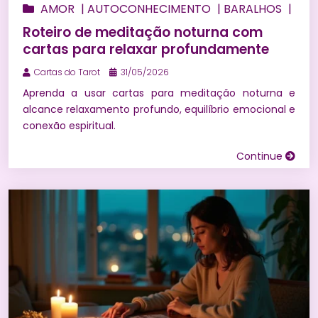
AMOR
|
AUTOCONHECIMENTO
|
BARALHOS
|
BEM ESTAR
|
BÚZIOS
|
CONSULTA DE TARÔ
Roteiro de meditação noturna com
ONLINE
|
ENERGIZAÇÃO
|
ESPIRITUALIDADE
|
cartas para relaxar profundamente
FINANCEIRO
|
HORÓSCOPO
|
MAGIAS
|
MARIA
Cartas do Tarot
31/05/2026
MULAMBO
|
MEDITAÇÃO
|
NUMEROLOGIA
|
Aprenda a usar cartas para meditação noturna e
ORÁCULOS
|
PEDRAS E CRISTAIS
|
PREVISÃO DO
alcance relaxamento profundo, equilíbrio emocional e
TAROT PARA 2027
|
PREVISÕES
|
PREVISÕES NO
conexão espiritual.
AMOR
|
PROSPERIDADE
|
RELACIONAMENTOS
|
Continue
RITUAIS
|
SIMPATIAS
|
SONHOS
|
TARÔ DE
MARSELHA
|
TAROT
|
UMBANDA
|
WICCA