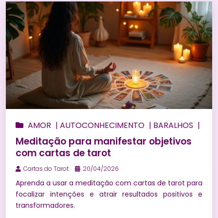
AMOR
|
AUTOCONHECIMENTO
|
BARALHOS
|
BEM ESTAR
|
BÚZIOS
|
CONSULTA DE TARÔ
Meditação para manifestar objetivos
ONLINE
|
ENERGIZAÇÃO
|
ESPIRITUALIDADE
|
com cartas de tarot
FINANCEIRO
|
HORÓSCOPO
|
MAGIAS
|
MARIA
Cartas do Tarot
20/04/2026
MULAMBO
|
MEDITAÇÃO
|
NUMEROLOGIA
|
Aprenda a usar a meditação com cartas de tarot para
ORÁCULOS
|
PEDRAS E CRISTAIS
|
PREVISÃO DO
focalizar intenções e atrair resultados positivos e
TAROT PARA 2027
|
PREVISÕES
|
PREVISÕES NO
transformadores.
AMOR
|
PROSPERIDADE
|
RELACIONAMENTOS
|