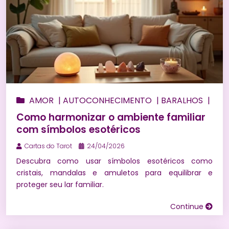
AMOR
|
AUTOCONHECIMENTO
|
BARALHOS
|
BEM ESTAR
|
BÚZIOS
|
CONSULTA DE TARÔ
Como harmonizar o ambiente familiar
ONLINE
|
ENERGIZAÇÃO
|
ESPIRITUALIDADE
|
com símbolos esotéricos
FINANCEIRO
|
HORÓSCOPO
|
MAGIAS
|
MARIA
Cartas do Tarot
24/04/2026
MULAMBO
|
MEDITAÇÃO
|
NUMEROLOGIA
|
Descubra como usar símbolos esotéricos como
ORÁCULOS
|
PEDRAS E CRISTAIS
|
PREVISÃO DO
cristais, mandalas e amuletos para equilibrar e
TAROT PARA 2027
|
PREVISÕES
|
PREVISÕES NO
proteger seu lar familiar.
AMOR
|
PROSPERIDADE
|
RELACIONAMENTOS
|
Continue
RITUAIS
|
SIMPATIAS
|
SONHOS
|
TARÔ DE
MARSELHA
|
TAROT
|
UMBANDA
|
WICCA