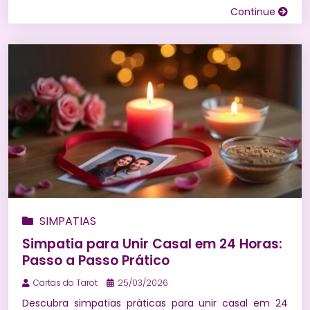
Continue
RITUAIS
|
SIMPATIAS
|
SONHOS
|
TARÔ DE
MARSELHA
|
TAROT
|
UMBANDA
|
WICCA
SIMPATIAS
Simpatia para Unir Casal em 24 Horas:
Passo a Passo Prático
Cartas do Tarot
25/03/2026
Descubra simpatias práticas para unir casal em 24