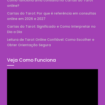
Como funciona uma consulta no Cartas do Tarot
online?
Cartas do Tarot: Por que é referência em consultas
online em 2026 e 2027
Cartas do Tarot: Significado e Como Interpretar no
Dia a Dia
Leitura de Tarot Online Confiável: Como Escolher e
Obter Orientação Segura
Veja Como Funciona
Tocador
de
vídeo