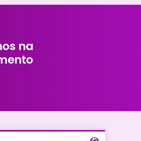
hos na
imento