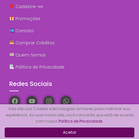
Cadastre-se
Promoções
Contato
Comprar Créditos
Quem Somos
Pólítica de Privacidade
Redes Sociais
Este site usa Cookies e tecnologias similares para melhorar sua
experiência. Ao usar nosso site, você concorda que está de acordo
com nossa
Política de Privacidade
.
Posts Recentes
Aceitar