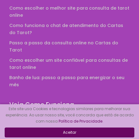
Como escolher o melhor site para consulta de tarot
online
Como funciona o chat de atendimento do Cartas
do Tarot?
Passo a passo da consulta online no Cartas do
Tarot
Como escolher um site confiável para consultas de
tarot online
Banho de lua: passo a passo para energizar o seu
mês
Veja Como Funciona
Este site usa Cookies e tecnologias similares para melhorar sua
experiência. Ao usar nosso site, você concorda que está de acordo
Tocador
com nossa
Política de Privacidade
.
de
Aceitar
vídeo