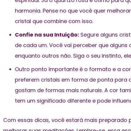
espiritual. Já o quartzo rosa é ótimo para 
harmonia. Pense no que você quer melhorar
cristal que combine com isso.
Confie na sua Intuição:
Segure alguns crist
de cada um. Você vai perceber que algun
enquanto outros não. Siga o seu instinto, ele
Outro ponto importante é o formato e a cor
preferem cristais em forma de ponta para d
gostam de formas mais naturais. A cor ta
tem um significado diferente e pode influen
Com essas dicas, você estará mais preparado par
melhorar suas meditações. Lembre-se, essa esc