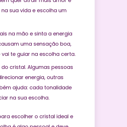
quem quer atrair mais amor e
 na sua vida e escolha um
ais na mão e sinta a energia
s causam uma sensação boa,
 vai te guiar na escolha certa.
 do cristal. Algumas pessoas
irecionar energia, outras
mbém ajuda: cada tonalidade
ciar na sua escolha.
a escolher o cristal ideal e
olha é algo pessoal e deve