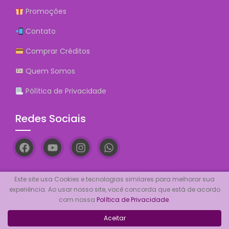
Promoções
Contato
Comprar Créditos
Quem Somos
Pólítica de Privacidade
Redes Sociais
Este site usa Cookies e tecnologias similares para melhorar sua
Posts Recentes
experiência. Ao usar nosso site, você concorda que está de acordo
com nossa
Política de Privacidade
.
Consulta no cartasdotarot.com.br: análise
Aceitar
completa 2026