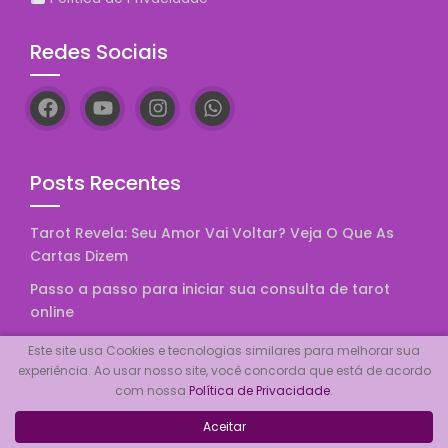
Redes Sociais
Posts Recentes
Tarot Revela: Seu Amor Vai Voltar? Veja O Que As
Cartas Dizem
Passo a passo para iniciar sua consulta de tarot
online
Consulta no cartasdotarot.com.br: análise
Este site usa Cookies e tecnologias similares para melhorar sua
completa 2026
experiência. Ao usar nosso site, você concorda que está de acordo
com nossa
Política de Privacidade
.
Como escolher o melhor site para consulta de tarot
online
Aceitar