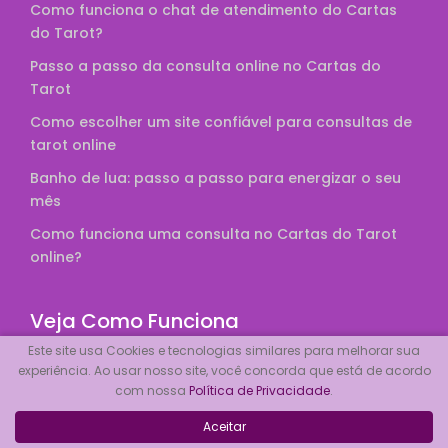
Como funciona o chat de atendimento do Cartas
do Tarot?
Passo a passo da consulta online no Cartas do
Tarot
Como escolher um site confiável para consultas de
tarot online
Banho de lua: passo a passo para energizar o seu
mês
Como funciona uma consulta no Cartas do Tarot
online?
Veja Como Funciona
Este site usa Cookies e tecnologias similares para melhorar sua
Tocador
experiência. Ao usar nosso site, você concorda que está de acordo
com nossa
Política de Privacidade
.
de
vídeo
Aceitar