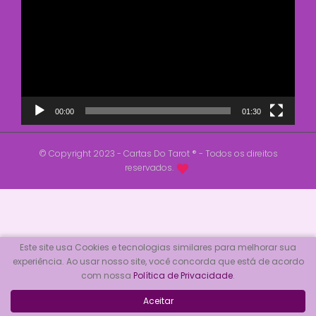
vídeo
00:00
01:30
© Copyright 2023 - Cartas Do Tarot ® - Todos os direitos
reservados.
Este site usa Cookies e tecnologias similares para melhorar sua
experiência. Ao usar nosso site, você concorda que está de acordo
com nossa
Política de Privacidade
.
Aceitar