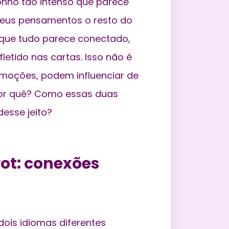
nho tão intenso que parece
seus pensamentos o resto do
be que tudo parece conectado,
letido nas cartas. Isso não é
emoções, podem influenciar de
 por quê? Como essas duas
esse jeito?
rot: conexões
ois idiomas diferentes