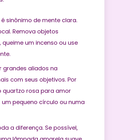
é sinônimo de mente clara.
ocal. Remova objetos
r, queime um incenso ou use
nte.
r grandes aliados na
is com seus objetivos. Por
 o quartzo rosa para amor
o um pequeno círculo ou numa
oda a diferença. Se possível,
se uma lâmpada amarela suave